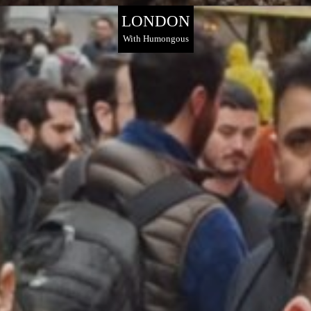
LONDON
With Humongous